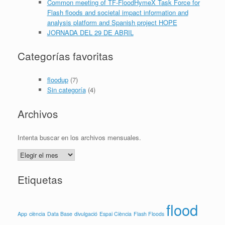
Common meeting of TF-FloodHymeX Task Force for
Flash floods and societal impact information and
analysis platform and Spanish project HOPE
JORNADA DEL 29 DE ABRIL
Categorías favoritas
floodup
(7)
Sin categoría
(4)
Archivos
Intenta buscar en los archivos mensuales.
Archivos
Etiquetas
flood
App
ciència
Data Base
divulgació
Espai Ciència
Flash Floods