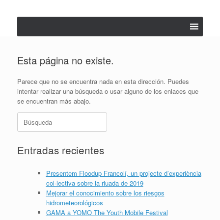
Saltar
al
contenido
Esta página no existe.
Parece que no se encuentra nada en esta dirección. Puedes
intentar realizar una búsqueda o usar alguno de los enlaces que
se encuentran más abajo.
Buscar:
Entradas recientes
Presentem Floodup Francolí, un projecte d’experiència
col·lectiva sobre la riuada de 2019
Mejorar el conocimiento sobre los riesgos
hidrometeorológicos
GAMA a YOMO The Youth Mobile Festival