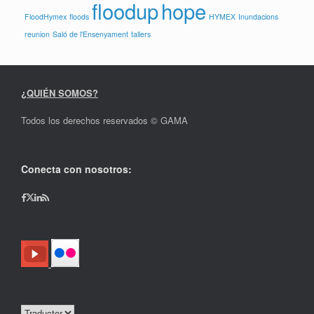
floodup
hope
FloodHymex
floods
HYMEX
Inundacions
reunion
Saló de l'Ensenyament
tallers
¿QUIÉN SOMOS?
Todos los derechos reservados © GAMA
Conecta con nosotros: