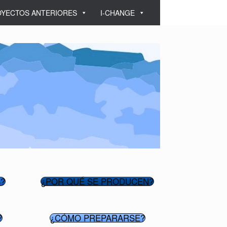
YECTOS ANTERIORES
I-CHANGE
?
¿POR QUÉ SE PRODUCEN?
?
¿CÓMO PREPARARSE?