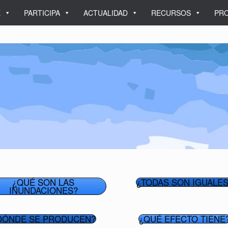
E
PARTICIPA
ACTUALIDAD
RECURSOS
PRO
¿QUÉ SON LAS
¿TODAS SON IGUALES
INUNDACIONES?
DÓNDE SE PRODUCEN?
¿QUÉ EFECTO TIENE