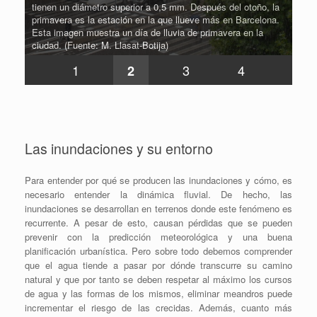
tienen un diámetro superior a 0,5 mm. Después del otoño, la
rápido de la intensidad de la lluvia y el estado del cielo. Los
primavera es la estación en la que llueve más en Barcelona.
chubascos se pueden producir entre intervalos de cielo claro.
Esta imagen muestra un día de lluvia de primavera en la
Los chubascos son frecuentes en verano, sobre todo a partir
ciudad. (Fuente: M. Llasat-Botija)
de medidados de agosto. (Fuente: M.C. Llasat)
1
2
4
3
Las inundaciones y su entorno
Para entender por qué se producen las inundaciones y cómo, es
necesario entender la dinámica fluvial. De hecho, las
inundaciones se desarrollan en terrenos donde este fenómeno es
recurrente. A pesar de esto, causan pérdidas que se pueden
prevenir con la predicción meteorológica y una buena
planificación urbanística. Pero sobre todo debemos comprender
que el agua tiende a pasar por dónde transcurre su camino
natural y que por tanto se deben respetar al máximo los cursos
de agua y las formas de los mismos, eliminar meandros puede
incrementar el riesgo de las crecidas. Además, cuanto más