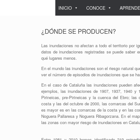
Saltar
INICIO
CONOCE
APREND
al
contenido
¿DÓNDE SE PRODUCEN?
Las inundaciones no afectan a todo el territorio por i
datos de inundaciones registradas se puede saber 
qué lugares menos.
En el mundo las inundaciones son el riesgo natural 
ver el número de episodios de inundaciones que se ha
En el caso de Cataluña las inundaciones pueden afec
ejemplos, las inundaciones de 1907, 1937, 1940 y 1
Pirineicas, pre-Pirineicas y la cuenca del Ebro; la
costa y las del octubre de 2000, las comarcas del Sur 
es mayor es en las comarcas de la costa y en las co
Noguera Pallaresa y Noguera Ribagorzana. En el ma
las zonas con mayor riesgo de inundaciones en Catal
Entre 1981 y 2010 hemos identificado 219 episodi