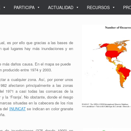
E
PARTICIPA
ACTUALIDAD
RECURSOS
PRO
gual, es por ello que gracias a las bases de
en qué lugares hay más inundaciones y en
que más daños causa. En el mapa se puede
n producido entre 1974 y 2003.
tar a cualquier zona. Así, por poner unos
982 afectaron principalmente a las zonas
s del 1971 a casi todas las comarcas de la
y la ‘Franja’. No obstante, donde el riesgo
marcas situadas en la cabecera de los ríos
pa del
INUNCAT
se indican en color granate
uña.
os de inundaciones (375 desde 1900) en