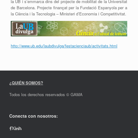
la UB i s’emmarca dins del projecte de mobilitat de la Universitat
de Barcelona. Projecte finançat per la Fundació Espanyola per a
la Ciència i la Tecnologia – Ministeri d’Economia i Competitivitat.
http://www.ub.edu/laubdivulga/festacienciaub/activitats.html
¿QUIÉN SOMOS?
Todos los derechos reservados © GAMA
Conecta con nosotros: