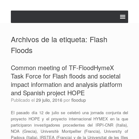
Saltar
al
contenido
Archivos de la etiqueta:
Flash
Floods
Common meeting of TF-FloodHymeX
Task Force for Flash floods and societal
impact information and analysis platform
and Spanish project HOPE
Publicado el
29 julio, 2016
por
floodup
El pasado día 12 de julio se celebró una jornada conjunta del
proyecto HOPE y el proyecto internacional HYMEX en la que
participaron investigadores procedentes del IRPI-CNR (Italia),
NOA (Grecia), Universitè Montpellier (Francia), University of
Padova (Italia), IRSTEA (Francia) y de la Universitat de les Illes